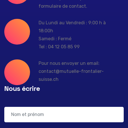
formulaire de contact.
Du Lundi au Vendredi : 9:00 h à
18:00h
Samedi : Fermé
Tel : 04 12 05 85 99
Pour nous envoyer un email:
contact@mutuelle-frontalier-
suisse.ch
Nous écrire