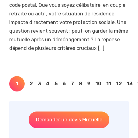
code postal. Que vous soyez célibataire, en couple,
retraité ou actif, votre situation de résidence
impacte directement votre protection sociale. Une
question revient souvent : peut-on garder la même
mutuelle après un déménagement ? La réponse
dépend de plusieurs critères cruciaux […]
Pagination
1
2
3
4
5
6
7
8
9
10
11
12
13
des
publications
Demander un devis Mutuelle