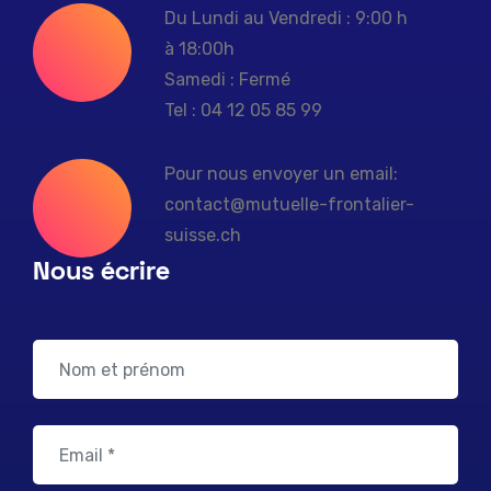
Du Lundi au Vendredi : 9:00 h
à 18:00h
Samedi : Fermé
Tel : 04 12 05 85 99
Pour nous envoyer un email:
contact@mutuelle-frontalier-
suisse.ch
Nous écrire