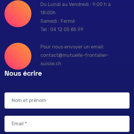
Du Lundi au Vendredi : 9:00 h à
18:00h
Samedi : Fermé
Tel : 04 12 05 85 99
Pour nous envoyer un email:
contact@mutuelle-frontalier-
suisse.ch
Nous écrire