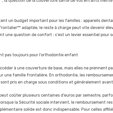
U**, la question de la couverture santé de vos enfants mérite
t un budget important pour les familles : appareils dentair
ntalier** adaptée, le reste à charge peut vite devenir élevé
nt une question de confort : c’est un levier essentiel pour s
nt pas toujours pour l’orthodontie enfant
accéder à une couverture de base, mais elles ne prennent p
r une famille frontalière. En orthodontie, les remboursemen
sont pris en charge sous conditions et généralement avant 
eut coûter plusieurs centaines d’euros par semestre, parfoi
lorsque la Sécurité sociale intervient, le remboursement rest
plémentaire solide est donc indispensable. Pour celles affiliée