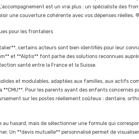
L’accompagnement est un vrai plus : un spécialiste des fronta
hoisir une couverture cohérente avec vos dépenses réelles. 
es pour les frontaliers
alier**, certains acteurs sont bien identifiés pour leur con
m** et **Alptis** font partie des solutions reconnues auprès
ction santé entre la France et la Suisse.
lides et modulables, adaptées aux familles, aux actifs com
 à la **CMU**. Pour les parents ayant des enfants concernés p
rsement sur les postes réellement coûteux : dentaire, ortho
le au hasard, mais de sélectionner une formule qui correspon
ner. Un **devis mutuelle** personnalisé permet de visualise