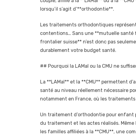
couple, affilié à la **LAMal** ou à la **CM
lorsqu’il s’agit d’**orthodontie**.
Les traitements orthodontiques représenten
contentions… Sans une **mutuelle santé fro
frontalier suisse** n’est donc pas seuleme
durablement votre budget santé.
## Pourquoi la LAMal ou la CMU ne suffise
La **LAMal** et la **CMU** permettent d’
santé au niveau réellement nécessaire pou
notamment en France, où les traitements 
Un traitement d’orthodontie pour enfant p
du traitement et les actes réalisés. Même 
les familles affiliées à la **CMU**, une com