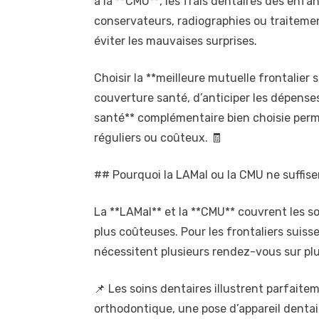
à la **CMU**, les frais dentaires des enfa
conservateurs, radiographies ou traitemen
éviter les mauvaises surprises.
Choisir la **meilleure mutuelle frontalier s
couverture santé, d’anticiper les dépense
santé** complémentaire bien choisie perm
réguliers ou coûteux. 🧾
## Pourquoi la LAMal ou la CMU ne suffise
La **LAMal** et la **CMU** couvrent les s
plus coûteuses. Pour les frontaliers suiss
nécessitent plusieurs rendez-vous sur plu
📌 Les soins dentaires illustrent parfaite
orthodontique, une pose d’appareil dentair