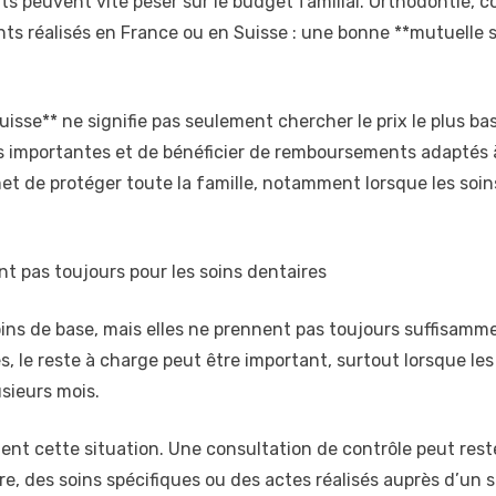
nts peuvent vite peser sur le budget familial. Orthodontie, c
ts réalisés en France ou en Suisse : une bonne **mutuelle s
uisse** ne signifie pas seulement chercher le prix le plus bas.
s importantes et de bénéficier de remboursements adaptés à
et de protéger toute la famille, notamment lorsque les soi
nt pas toujours pour les soins dentaires
oins de base, mais elles ne prennent pas toujours suffisamm
es, le reste à charge peut être important, surtout lorsque le
sieurs mois.
ment cette situation. Une consultation de contrôle peut res
e, des soins spécifiques ou des actes réalisés auprès d’un 