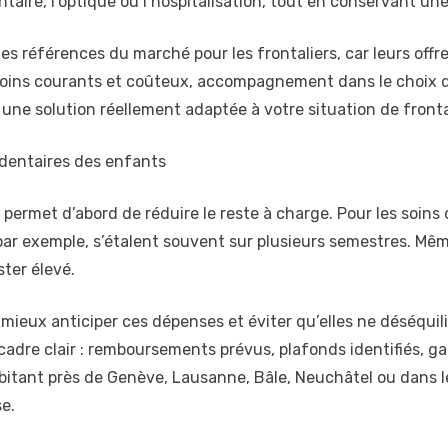
taire, l’optique ou l’hospitalisation, tout en conservant u
es références du marché pour les frontaliers, car leurs offr
 soins courants et coûteux, accompagnement dans le choix de
une solution réellement adaptée à votre situation de frontal
s dentaires des enfants
permet d’abord de réduire le reste à charge. Pour les soins
ar exemple, s’étalent souvent sur plusieurs semestres. Même 
ter élevé.
eux anticiper ces dépenses et éviter qu’elles ne déséquili
cadre clair : remboursements prévus, plafonds identifiés, ga
abitant près de Genève, Lausanne, Bâle, Neuchâtel ou dans le
e.