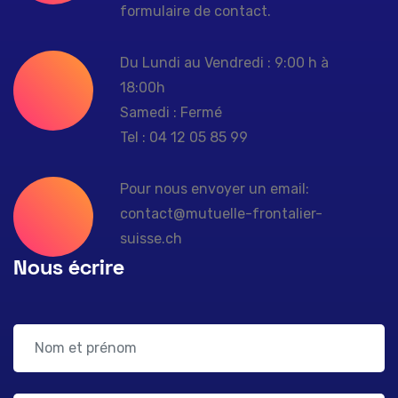
formulaire de contact.
Du Lundi au Vendredi : 9:00 h à
18:00h
Samedi : Fermé
Tel : 04 12 05 85 99
Pour nous envoyer un email:
contact@mutuelle-frontalier-
suisse.ch
Nous écrire