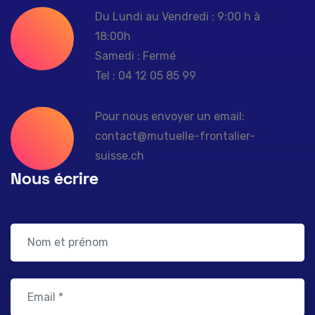
Du Lundi au Vendredi : 9:00 h à
18:00h
Samedi : Fermé
Tel : 04 12 05 85 99
Pour nous envoyer un email:
contact@mutuelle-frontalier-
suisse.ch
Nous écrire