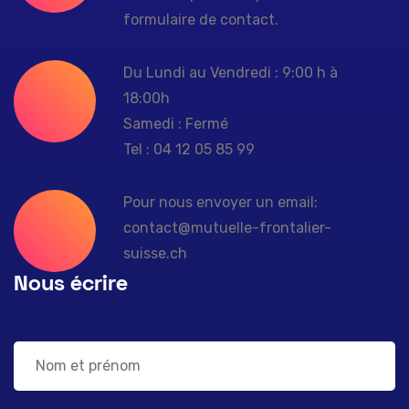
formulaire de contact.
Du Lundi au Vendredi : 9:00 h à
18:00h
Samedi : Fermé
Tel : 04 12 05 85 99
Pour nous envoyer un email:
contact@mutuelle-frontalier-
suisse.ch
Nous écrire