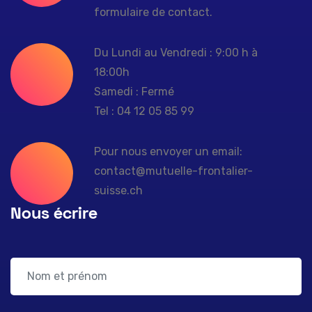
formulaire de contact.
Du Lundi au Vendredi : 9:00 h à
18:00h
Samedi : Fermé
Tel : 04 12 05 85 99
Pour nous envoyer un email:
contact@mutuelle-frontalier-
suisse.ch
Nous écrire