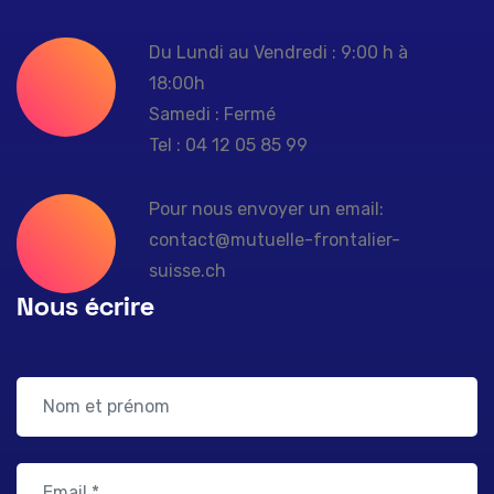
Du Lundi au Vendredi : 9:00 h à
18:00h
Samedi : Fermé
Tel : 04 12 05 85 99
Pour nous envoyer un email:
contact@mutuelle-frontalier-
suisse.ch
Nous écrire