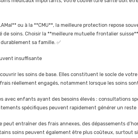
ins médicaux importants, votre couverture santé doit être s
 **LAMal** ou à la **CMU**, la meilleure protection repose sou
e soins. Choisir la **meilleure mutuelle frontalier suisse**
r durablement sa famille. ✅
uvent insuffisante
ouvrir les soins de base. Elles constituent le socle de votre
frais réellement engagés, notamment lorsque les soins sont
les avec enfants ayant des besoins élevés : consultations spé
aitements spécifiques peuvent rapidement générer un reste 
ce peut entraîner des frais annexes, des dépassements d’ho
tains soins peuvent également être plus coûteux, surtout s