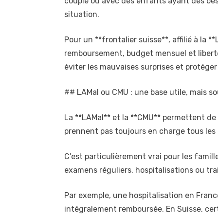
couple ou avec des enfants ayant des beso
situation.
Pour un **frontalier suisse**, affilié à la
remboursement, budget mensuel et liberté d
éviter les mauvaises surprises et protége
## LAMal ou CMU : une base utile, mais so
La **LAMal** et la **CMU** permettent de c
prennent pas toujours en charge tous les 
C’est particulièrement vrai pour les famil
examens réguliers, hospitalisations ou tr
Par exemple, une hospitalisation en Fran
intégralement remboursée. En Suisse, cer