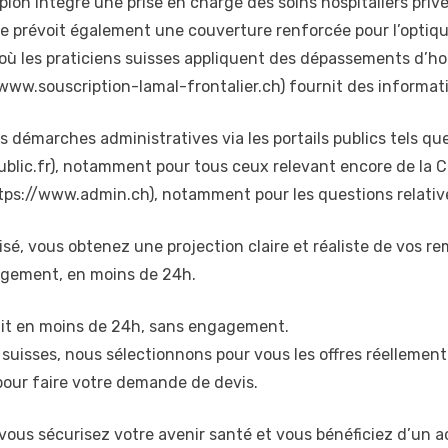
 Epion intègre une prise en charge des soins hospitaliers p
lle prévoit également une couverture renforcée pour l’optiqu
où les praticiens suisses appliquent des dépassements d’hon
://www.souscription-lamal-frontalier.ch) fournit des information
es démarches administratives via les portails publics tels qu
ublic.fr), notamment pour tous ceux relevant encore de la C
tps://www.admin.ch), notamment pour les questions relative
isé, vous obtenez une projection claire et réaliste de vos r
gagement, en moins de 24h.
uit en moins de 24h, sans engagement.
s suisses, nous sélectionnons pour vous les offres réellement
pour faire votre demande de devis.
vous sécurisez votre avenir santé et vous bénéficiez d’u