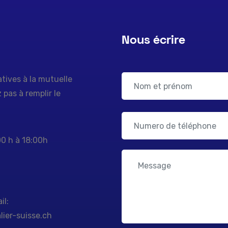
Nous écrire
tives à la mutuelle
pas à remplir le
00 h à 18:00h
il:
ier-suisse.ch